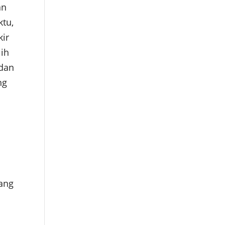
an
ktu,
kir
lih
dan
ng
ang