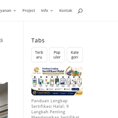
ayanan
Project
Info
Kontak
Tabs
di
Terb
Pop
Kate
aru
uler
gori
Panduan Lengkap
Sertifikasi Halal: 9
Langkah Penting
Mendapatkan Sertifikat