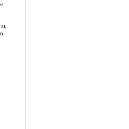
na
tu,
an
n