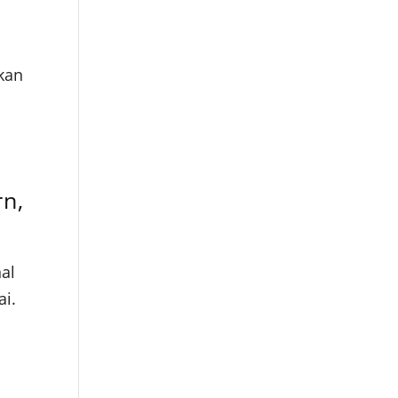
kan
rn,
al
ai.