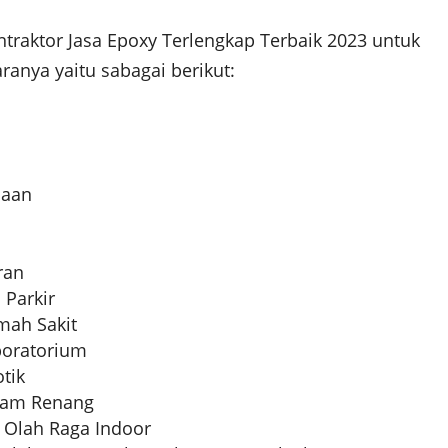
ntraktor Jasa Epoxy Terlengkap Terbaik 2023 untuk
aranya yaitu sabagai berikut:
jaan
ran
 Parkir
mah Sakit
boratorium
tik
olam Renang
 Olah Raga Indoor