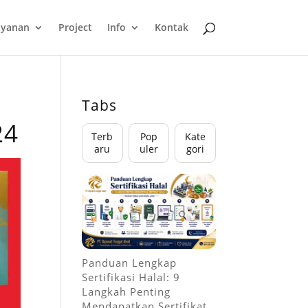
ayanan
Project
Info
Kontak
Tabs
24
Terb
Pop
Kate
aru
uler
gori
Panduan Lengkap
Sertifikasi Halal: 9
Langkah Penting
Mendapatkan Sertifikat