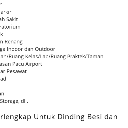
an
arkir
h Sakit
oratorium
ik
am Renang
ga Indoor dan Outdoor
olah/Ruang Kelas/Lab/Ruang Praktek/Taman
asan Pacu Airport
gar Pesawat
pad
an
torage, dll.
erlengkap Untuk Dinding Besi dan